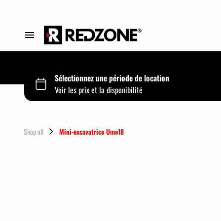
Tous les produits
Mini-chargeur
Mini-excavatrice
Shop all
Mini-excavatrice Ume18
Brouette sur chenille
Contact